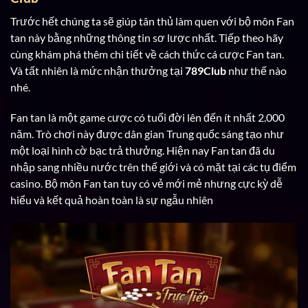
Trước hết chúng ta sẽ giúp tân thủ làm quen với bộ môn Fan
tan này bằng những thông tin sơ lược nhất. Tiếp theo hãy
cùng khám phá thêm chi tiết về cách thức cá cược Fan tan.
Và tất nhiên là mức nhận thưởng tại
789Club
như thế nào
nhé.
Fan tan là một game cược có tuổi đời lên đến ít nhất 2.000
năm. Trò chơi này được dân gian Trung quốc sáng tạo như
một loại hình cờ bạc trả thưởng. Hiện nay Fan tan đã du
nhập sang nhiều nước trên thế giới và có mặt tại các tụ điểm
casino. Bộ môn Fan tan tuy có vẻ mới mẻ nhưng cực kỳ dễ
hiểu và kết quả hoàn toàn là sự ngẫu nhiên