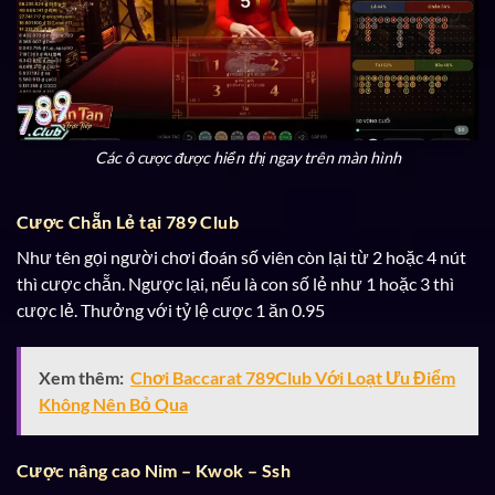
Các ô cược được hiển thị ngay trên màn hình
Cược Chẵn Lẻ tại 789 Club
Như tên gọi người chơi đoán số viên còn lại từ 2 hoặc 4 nút
thì cược chẵn. Ngược lại, nếu là con số lẻ như 1 hoặc 3 thì
cược lẻ. Thưởng với tỷ lệ cược 1 ăn 0.95
Xem thêm:
Chơi Baccarat 789Club Với Loạt Ưu Điểm
Không Nên Bỏ Qua
Cược nâng cao Nim – Kwok – Ssh