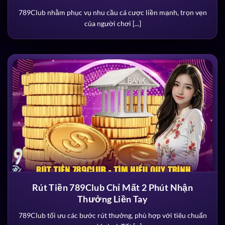
789Club nhằm phục vụ nhu cầu cá cược liền mạnh, trọn vẹn
của người chơi [...]
Rút Tiền 789Club Chỉ Mất 2 Phút Nhận
Thưởng Liền Tay
789Club tối ưu các bước rút thưởng, phù hợp với tiêu chuẩn