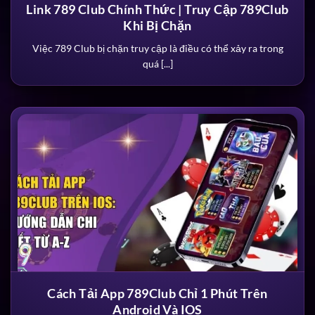
Link 789 Club Chính Thức | Truy Cập 789Club
Khi Bị Chặn
Việc 789 Club bị chặn truy cập là điều có thể xảy ra trong
quá [...]
Cách Tải App 789Club Chỉ 1 Phút Trên
Android Và IOS