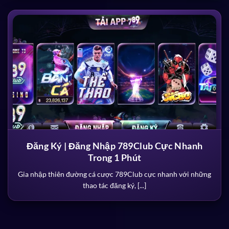
Đăng Ký | Đăng Nhập 789Club Cực Nhanh
Trong 1 Phút
Gia nhập thiên đường cá cược 789Club cực nhanh với những
thao tác đăng ký, [...]