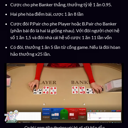
Cược cho phe Banker thắng, thưởng tỷ lệ 1 ăn 0.95.
Hai phe hòa điểm bài, cược 1 ăn 8 lần
Cược đôi P.Pair cho phe Player hoặc B.Pair cho Banker
(phần bài đó là hai lá giống nhau). Với đôi người chơi hệ
số 1 ăn 1,5 và đôi nhà cái hệ số cược 1 ăn 11 lần vốn
Có đôi, thưởng 1 ăn 5 lần từ cổng game. Nếu là đôi hòan
hảo thưởng x25 lần.
Cơ hội gom tiền thưởng với hệ số rất hấp dẫn