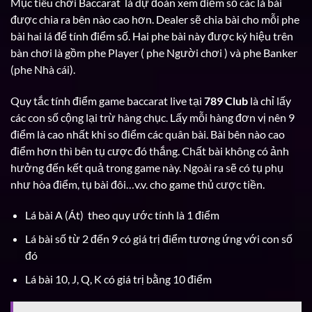
Mục tiêu chơi Baccarat là dự đoán xem điểm số các lá bài
được chia ra bên nào cao hơn. Dealer sẽ chia bài cho mỗi phe
bài hai lá để tính điểm số. Hai phe bài này được ký hiệu trên
bàn chơi là gồm phe Player ( phe Người chơi ) và phe Banker
(phe Nhà cái).
Quy tắc tính điểm game baccarat live tại
789 Club
là chỉ lấy
các con số cộng lại trừ hàng chục. Lấy mỗi hàng đơn vị nên 9
điểm là cao nhất khi so điểm các quân bài. Bài bên nào cao
điểm hơn thì bên tụ cược đó thắng. Chất bài không có ảnh
hưởng đến kết quả trong game này. Ngoài ra sẽ có tụ phụ
như hòa điểm, tụ bài đôi…v.v. cho game thủ cược tiền.
Lá bài A (Át) theo quy ước tính là 1 điểm
Lá bài số từ 2 đến 9 có giá trị điểm tương ứng với con số
đó
Lá bài 10, J, Q, K có giá trị bằng 10 điểm