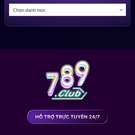
số
khi
Tồng
hiệu
Danh
soi
hợp
quả
cầu
mục
những
2026
điều
thú
vị
trong
soi
cầu
lô
đề