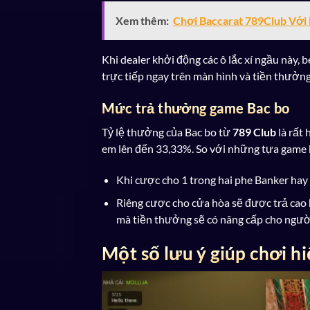
Xem thêm:
Chơi Baccarat 789Club Với
Khi dealer khởi động các ô lắc xí ngầu này, 
trực tiếp ngay trên màn hình và tiền thưởn
Mức trả thưởng game Bac bo
Tỷ lệ thưởng của Bac bo từ
789 Club
là rất
em lên đến 33,33%. So với những tựa game k
Khi cược cho 1 trong hai phe Banker hay P
Riêng cược cho cửa hòa sẽ được trả cao 
mà tiền thưởng sẽ có nâng cấp cho ngườ
Một số lưu ý giúp chơi h