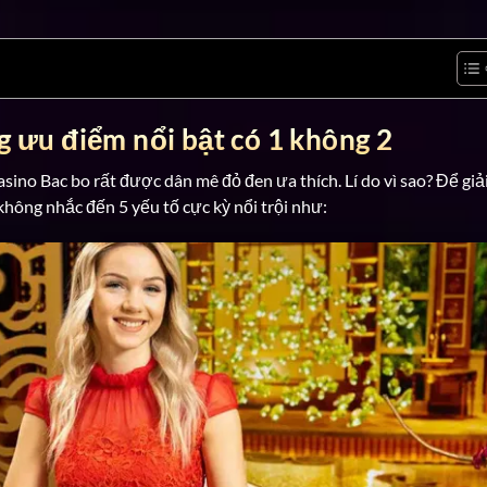
 ưu điểm nổi bật có 1 không 2
sino Bac bo rất được dân mê đỏ đen ưa thích. Lí do vì sao? Để giả
hông nhắc đến 5 yếu tố cực kỳ nổi trội như: