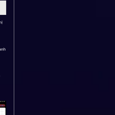
hị
 anh
a