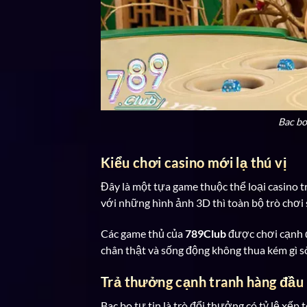
Bac bo
Kiểu chơi casino mới lạ thú vị
Đây là một tựa game thuộc thể loại casino t
với những hình ảnh 3D thì toàn bộ trò chơi 
Các game thủ của
789Club
được chơi cạnh đ
chân thật và sống động không thua kém gì s
Trả thưởng cạnh tranh hàng đầu
Bac bo tự tin là trò đổi thưởng có tỷ lệ xếp