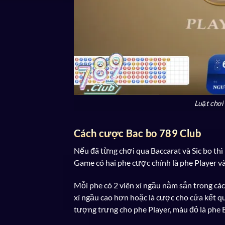
Luật chơi
Cách cược Bac bo 789 Club
Nếu đã từng chơi qua Baccarat và Sic bo thì
Game có hai phe cược chính là phe Player và
Mỗi phe có 2 viên xí ngầu nằm sẵn trong cá
xí ngầu cao hơn hoặc là cược cho cửa kết 
tượng trưng cho phe Player, màu đỏ là phe 