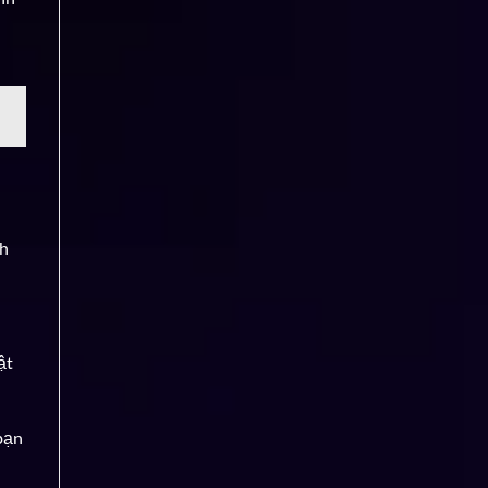
nh
ật
bạn