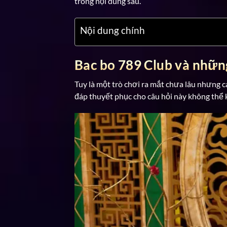
trong nội dung sau.
Nội dung chính
Bac bo 789 Club và những
Tuy là một trò chơi ra mắt chưa lâu nhưng ca
đáp thuyết phục cho câu hỏi này không thể k