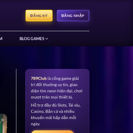
ĐĂNG KÝ
ĐĂNG NHẬP
M
BLOG GAMES
789Club
là cổng game giải
trí đổi thưởng uy tín, giao
diện tím neon hiện đại, chơi
mượt trên mọi thiết bị.
Hỗ trợ đầy đủ Slots, Tài xỉu,
Casino, Bắn cá và nhiều
khuyến mãi hấp dẫn mỗi
ngày.