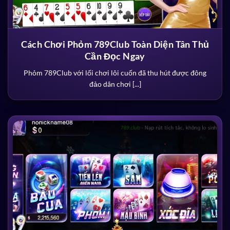
Cách Chơi Phỏm 789Club Toàn Diện Tân Thủ
Cần Đọc Ngay
Phỏm 789Club với lối chơi lôi cuốn đã thu hút được đông
đảo dân chơi [...]