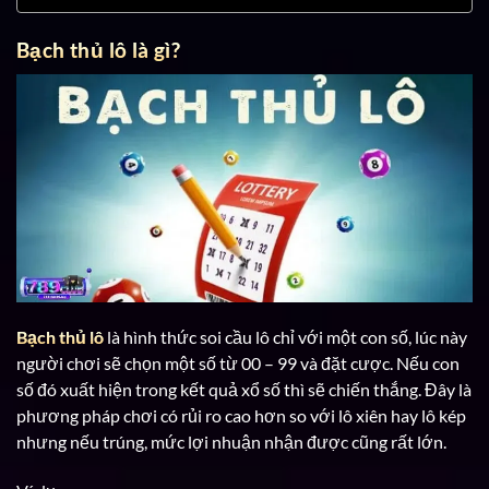
Bạch thủ lô là gì?
Bạch thủ lô
là hình thức soi cầu lô chỉ với một con số, lúc này
người chơi sẽ chọn một số từ 00 – 99 và đặt cược. Nếu con
số đó xuất hiện trong kết quả xổ số thì sẽ chiến thắng. Đây là
phương pháp chơi có rủi ro cao hơn so với lô xiên hay lô kép
nhưng nếu trúng, mức lợi nhuận nhận được cũng rất lớn.