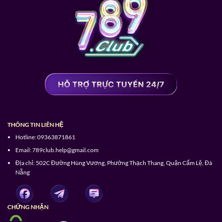
THÔNG TIN LIÊN HỆ
Hotline:
09363871861
Email:
789club.help@gmail.com
Địa chỉ:
502C Đường Hùng Vương, Phường Thạch Thang, Quận Cẩm Lệ, Đà
Nẵng
CHỨNG NHẬN