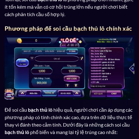
ít tốn kém mà vẫn có cơ hội trúng lớn nếu người chơi biết
cách phân tích cầu số hợp lý.
Phương pháp để soi cầu bạch thủ lô chính xác
Để soi cầu
bạch thủ lô
hiệu quả, người chơi cần áp dụng các
phương pháp có tính chính xác cao, dựa trên dữ liệu thực tế
thay vì đánh theo cảm tính. Dưới đây là những cách soi cầu
bạch thủ lô
phổ biến và mang lại tỷ lệ trúng cao nhất: