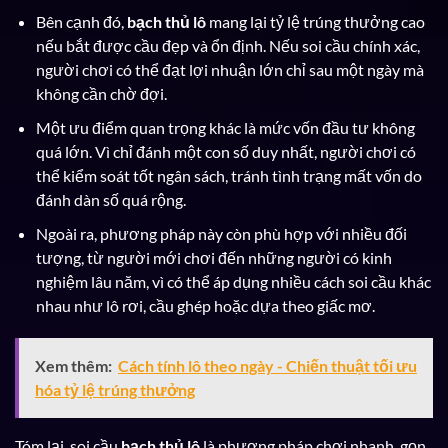
Bên cạnh đó,
bạch thủ lô
mang lại tỷ lệ trúng thưởng cao
nếu bắt được cầu đẹp và ổn định. Nếu soi cầu chính xác,
người chơi có thể đạt lợi nhuận lớn chỉ sau một ngày mà
không cần chờ đợi.
Một ưu điểm quan trọng khác là mức vốn đầu tư không
quá lớn. Vì chỉ đánh một con số duy nhất, người chơi có
thể kiểm soát tốt ngân sách, tránh tình trạng mất vốn do
đánh dàn số quá rộng.
Ngoài ra, phương pháp này còn phù hợp với nhiều đối
tượng, từ người mới chơi đến những người có kinh
nghiệm lâu năm, vì có thể áp dụng nhiều cách soi cầu khác
nhau như lô rơi, cầu ghép hoặc dựa theo giấc mơ.
Xem thêm:
Cách tính lô theo ngày - Chiến thuật tối ưu
hóa tỷ lệ trúng thưởng
Tóm lại, soi cầu
bạch thủ lô
là phương pháp chơi nhanh, gọn,