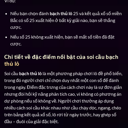
Ví dụ:
Nếu bạn chọn đánh
bạch thủ lô
25 và kết quả xổ số miền
Bắc có số 25 xuất hiện ở bất kỳ giải nào, bạn sẽ thắng
cược.
Nếu số 25 không xuất hiện, bạn sẽ mất số tiền đã đặt
cược.
Chi tiết về đặc điểm nổi bật của soi cầu bạch
thủ lô
Soi cầu
bạch thủ lô
là một phương pháp chơi lô đề phổ biến,
trong đó người chơi chỉ chọn duy nhất một con số để đánh
trong ngày. Điểm đặc trưng của cách chơi này là sự đơn giản
nhưng đòi hỏi kỹ năng phân tích cao, vì không có phương án
dự phòng nếu số không về. Người chơi thường áp dụng
nhiều cách soi cầu khác nhau như cầu chạy dọc, ngang, chéo
trên bảng kết quả xổ số, lô rơi từ ngày trước, hay ghép số
đầu – đuôi của giải đặc biệt.