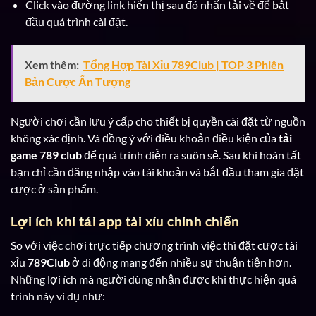
Click vào đường link hiển thị sau đó nhấn tải về để bắt
đầu quá trình cài đặt.
Xem thêm:
Tổng Hợp Tài Xỉu 789Club | TOP 3 Phiên
Bản Cược Ấn Tượng
Người chơi cần lưu ý cấp cho thiết bị quyền cài đặt từ nguồn
không xác định. Và đồng ý với điều khoản điều kiện của
tải
game 789 club
để quá trình diễn ra suôn sẻ. Sau khi hoàn tất
bạn chỉ cần đăng nhập vào tài khoản và bắt đầu tham gia đặt
cược ở sản phẩm.
Lợi ích khi tải app tài xỉu chinh chiến
So với việc chơi trực tiếp chương trình việc thì đặt cược tài
xỉu
789Club
ở di động mang đến nhiều sự thuận tiện hơn.
Những lợi ích mà người dùng nhận được khi thực hiện quá
trình này ví dụ như: