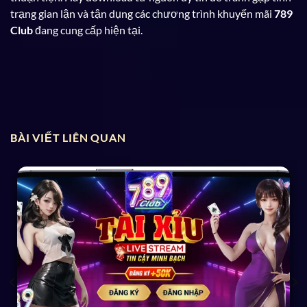
trạng gian lận và tận dụng các chương trình khuyến mãi
789
Club
đang cung cấp hiện tại.
BÀI VIẾT LIÊN QUAN