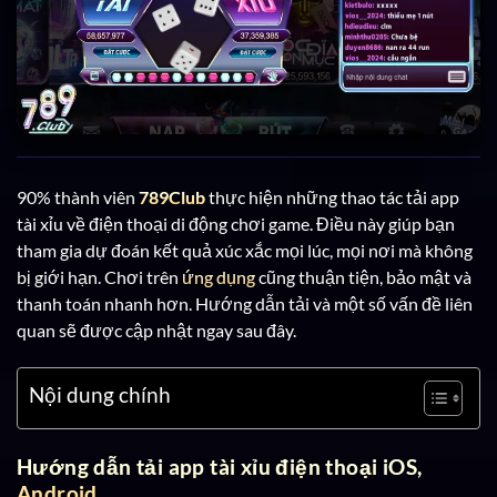
90% thành viên
789Club
thực hiện những thao tác tải app
tài xỉu về điện thoại di động chơi game. Điều này giúp bạn
tham gia dự đoán kết quả xúc xắc mọi lúc, mọi nơi mà không
bị giới hạn. Chơi trên
ứng dụng
cũng thuận tiện, bảo mật và
thanh toán nhanh hơn. Hướng dẫn tải và một số vấn đề liên
quan sẽ được cập nhật ngay sau đây.
Nội dung chính
Hướng dẫn tải app tài xỉu điện thoại iOS,
Android