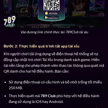
Vào đường link chính thức tải 789Club tài xỉu
Bước 2: Thực hiện quá trình tải app tài xỉu
Khi người chơi tải ứng dụng về điện thoại hệ thống sẽ tự
động cập nhật trò chơi Tài Xỉu trong danh sách game. Hiện
tại nền tảng cho phép thành viên thao tác thông qua quét mã
QR dành cho hai hệ điều hành. Bạn cần:
Sử dụng điện thoại có cấu hình và bộ nhớ trống tối thiểu
250 MB.
Thực hiện quét mã
789
Club
phù hợp với hệ điều hành
đang sử dụng là iOS hay Android.