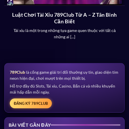
Luật Chơi Tài Xỉu 789Club Từ A – Z Tân Binh
Cần Biết
Tài xỉu là một trong những tựa game quen thuộc với tất cả
những ai [...]
789Club
là cổng game giải trí đổi thưởng uy tín, giao diện tím
neon hiện đại, chơi mượt trên mọi thiết bị.
Hỗ trợ đầy đủ Slots, Tài xỉu, Casino, Bắn cá và nhiều khuyến
mãi hấp dẫn mỗi ngày.
ĐĂNG KÝ 789CLUB
BÀI VIẾT GẦN ĐÂY