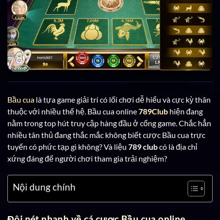
Bầu cua
là tựa game giải trí có lối chơi dễ hiểu và cực kỳ thân
thuộc với nhiều thế hệ. Bầu cua online
789Club
hiện đang
nằm trong top hút truy cập hàng đầu ở cổng game. Chắc hẳn
nhiều tân thủ đang thắc mắc không biết cược Bầu cua trực
tuyến có phức tạp gì không? Và liệu
789 club
có là địa chỉ
xứng đáng để người chơi tham gia trải nghiệm?
Nội dung chính
Đôi nét nhanh về cá cược Bầu cua online