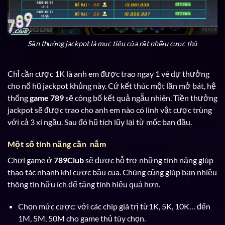
Săn thưởng jackpot là mục tiêu của rất nhiều cược thủ
Chỉ cần cược 1K là anh em được trao ngay 1 vé dự thưởng
cho nổ hũ jackpot khủng này. Cứ kết thúc một lần mở bát, hệ
thống
game 789
sẽ công bố kết quả ngẫu nhiên. Tiền thưởng
jackpot sẽ được trao cho anh em nào có linh vật cược trùng
với cả 3 xí ngầu. Sau đó hũ tích lũy lại từ mốc ban đầu.
Một số tính năng cần nắm
Chơi game ở
789Club
sẽ được hỗ trợ những tính năng giúp
thao tác nhanh khi cược bầu cua. Chúng cũng giúp bạn nhiều
thông tin hữu ích để tăng tính hiệu quả hơn.
Chọn mức cược: với các chip giá trị từ1K, 5K, 10K… đến
1M, 5M, 50M cho game thủ tùy chọn.