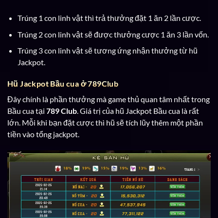
Trúng 1 con linh vật thì trả thưởng đặt 1 ăn 2 lần cược.
Trúng 2 con linh vật sẽ được thưởng cược 1 ăn 3 lần vốn.
Trúng 3 con linh vật sẽ tương ứng nhận thưởng từ hũ
Jackpot.
Hũ Jackpot Bầu cua ở 789Club
Đây chính là phần thưởng mà game thủ quan tâm nhất trong
Bầu cua tại
789 Club
. Giá trị của hũ Jackpot Bầu cua là rất
lớn. Mỗi khi bạn đặt cược thì hũ sẽ tích lũy thêm một phần
tiền vào tổng jackpot.