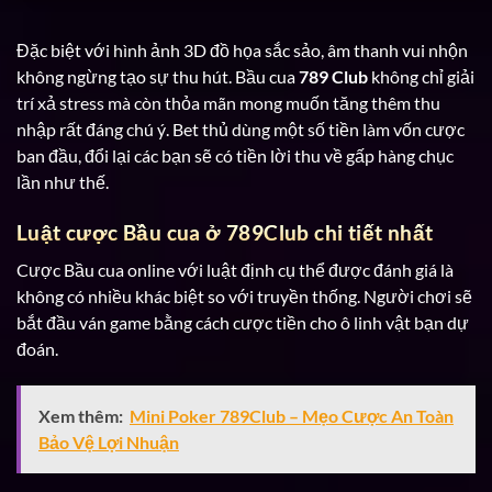
Đặc biệt với hình ảnh 3D đồ họa sắc sảo, âm thanh vui nhộn
không ngừng tạo sự thu hút. Bầu cua
789 Club
không chỉ giải
trí xả stress mà còn thỏa mãn mong muốn tăng thêm thu
nhập rất đáng chú ý. Bet thủ dùng một số tiền làm vốn cược
ban đầu, đổi lại các bạn sẽ có tiền lời thu về gấp hàng chục
lần như thế.
Luật cược Bầu cua ở 789Club chi tiết nhất
Cược Bầu cua online với luật định cụ thể được đánh giá là
không có nhiều khác biệt so với truyền thống. Người chơi sẽ
bắt đầu ván game bằng cách cược tiền cho ô linh vật bạn dự
đoán.
Xem thêm:
Mini Poker 789Club – Mẹo Cược An Toàn
Bảo Vệ Lợi Nhuận