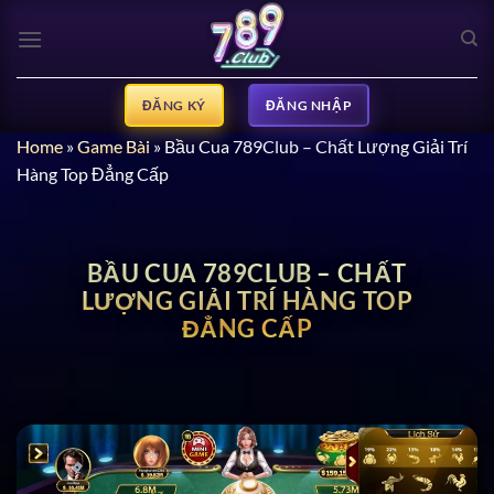
Bỏ
qua
nội
dung
ĐĂNG KÝ
ĐĂNG NHẬP
Home
»
Game Bài
»
Bầu Cua 789Club – Chất Lượng Giải Trí
Hàng Top Đẳng Cấp
BẦU CUA 789CLUB – CHẤT
LƯỢNG GIẢI TRÍ HÀNG TOP
ĐẲNG CẤP