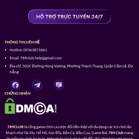
THÔNG TIN LIÊN HỆ
Hotline:
09363871861
Email:
789club.help@gmail.com
Địa chỉ:
502C Đường Hùng Vương, Phường Thạch Thang, Quận Cẩm Lệ, Đà
Nẵng
CHỨNG NHẬN
789CLUB
là cổng game chơi cá cược đổi tiền thật với đa dạng các trò chơi ăn
khách như Tài Xỉu, Nổ Hũ, Xóc Đĩa, Bắn Cá, Bầu Cua, Game Bài.
789 Club
mang
lại một sân chơi An toàn, Hợp pháp và Uy tín tuyệt đối, đáp ứng trọn vẹn mong